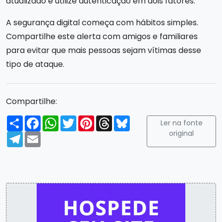
atualizado e utilize autenticação em dois fatores.
A segurança digital começa com hábitos simples.
Compartilhe este alerta com amigos e familiares
para evitar que mais pessoas sejam vítimas desse
tipo de ataque.
Compartilhe:
Compartilhar
Facebook
WhatsApp
Twitter
Pinterest
Threads
Bluesky
Ler na fonte
original
Telegram
Email