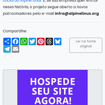
oficial do Alpine Linux
. E, se sua empresa quer entrar
nessa história, o projeto segue aberto a novos
patrocinadores pelo e-mail
infra@alpinelinux.org
.
Compartilhe:
Compartilhar
Facebook
WhatsApp
Twitter
Pinterest
Threads
Bluesky
Ler na fonte
original
Telegram
Email