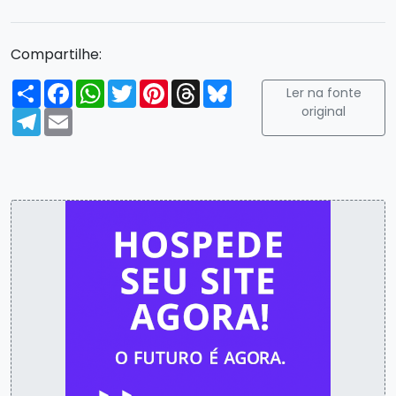
Compartilhe:
Compartilhar
Facebook
WhatsApp
Twitter
Pinterest
Threads
Bluesky
Ler na fonte
original
Telegram
Email