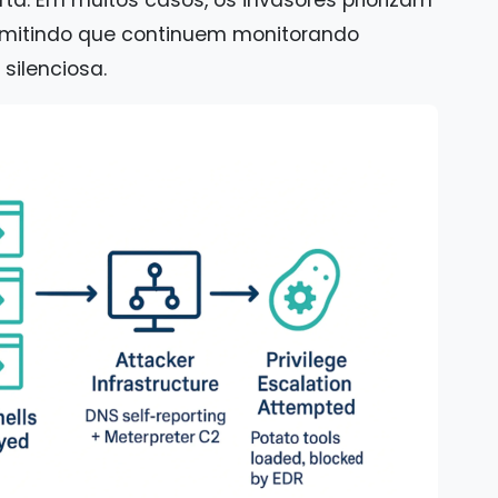
a. Em muitos casos, os invasores priorizam
ermitindo que continuem monitorando
silenciosa.