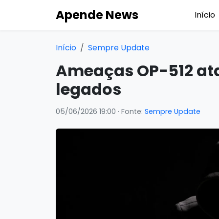
Apende News
Início
Início
Sempre Update
Ameaças OP-512 ata
legados
05/06/2026 19:00
· Fonte:
Sempre Update