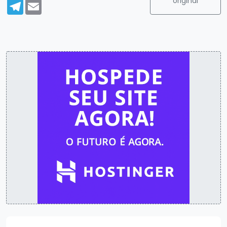
original
Telegram
Email