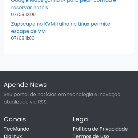
Google Maps ganha IA para pedir comida e
reservar hotéis
07/08 12:00
Zapscape no KVM: falha no Linux permite
escape de VM
07/08 11:00
Apende News
Seu portal de notícias em tecnologia e inovação
atualizado via RSS.
Canais
Legal
TecMundo
Política de Privacidade
Diolinux
Termos de Uso