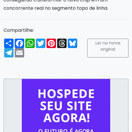
concorrente real no segmento topo de linha.
Compartilhe:
Compartilhar
Facebook
WhatsApp
Twitter
Pinterest
Threads
Bluesky
Ler na fonte
original
Telegram
Email