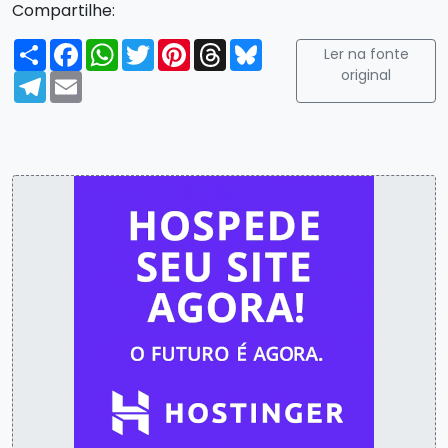
Compartilhe:
Compartilhar
Facebook
WhatsApp
Twitter
Pinterest
Threads
Bluesky
Ler na fonte
original
Telegram
Email