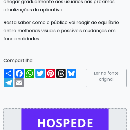
chegar gradualmente aos usuários nas próximas
atualizações do aplicativo.
Resta saber como o público vai reagir ao equilíbrio
entre melhorias visuais e possíveis mudanças em
funcionalidades.
Compartilhe:
Compartilhar
Facebook
WhatsApp
Twitter
Pinterest
Threads
Bluesky
Ler na fonte
original
Telegram
Email