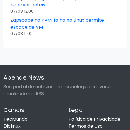
reservar hotéis
07/08 12:00
Zapscape no KVM: falha no Linux permite
escape de VM
07/08 11:00
Apende News
Seu portal de notícias em tecnologia e inovação
atualizado via RSS.
Canais
Legal
TecMundo
Política de Privacidade
Diolinux
Termos de Uso