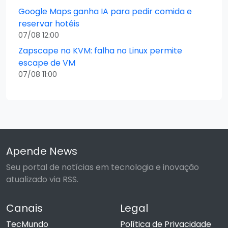
Google Maps ganha IA para pedir comida e
reservar hotéis
07/08 12:00
Zapscape no KVM: falha no Linux permite
escape de VM
07/08 11:00
Apende News
Seu portal de notícias em tecnologia e inovação
atualizado via RSS.
Canais
Legal
TecMundo
Política de Privacidade