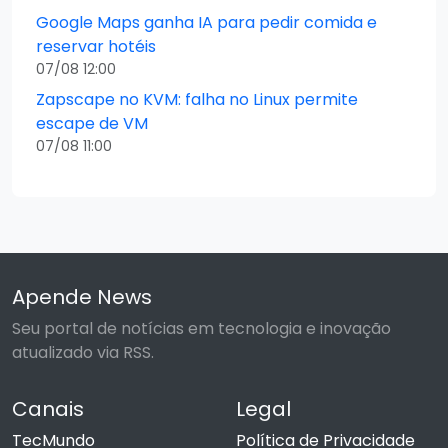
Google Maps ganha IA para pedir comida e
reservar hotéis
07/08 12:00
Zapscape no KVM: falha no Linux permite
escape de VM
07/08 11:00
Apende News
Seu portal de notícias em tecnologia e inovação
atualizado via RSS.
Canais
Legal
TecMundo
Política de Privacidade