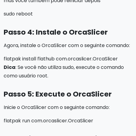
mas você também pode reiniciar depois
sudo reboot
Passo 4: Instale o OrcaSlicer
Agora, instale o OrcaSlicer com o seguinte comando:
flatpak install flathub com.orcaslicer.OrcaSlicer
Dica
: Se você não utiliza sudo, execute o comando
como usuário root.
Passo 5: Execute o OrcaSlicer
Inicie o OrcaSlicer com o seguinte comando:
flatpak run com.orcaslicer.OrcaSlicer