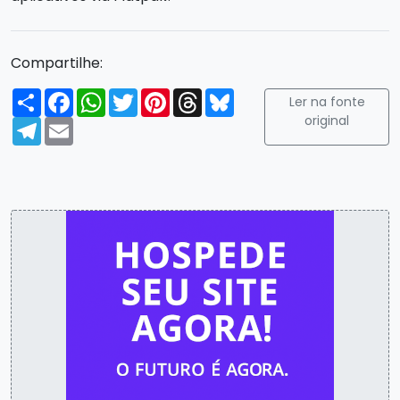
Compartilhe:
Compartilhar
Facebook
WhatsApp
Twitter
Pinterest
Threads
Bluesky
Ler na fonte
original
Telegram
Email