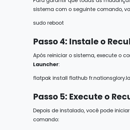
Para garantir que todas as mudanças
sistema com o seguinte comando, vo
sudo reboot
Passo 4: Instale o Rec
Após reiniciar o sistema, execute o 
Launcher
:
flatpak install flathub fr.nationsglory.
Passo 5: Execute o Re
Depois de instalado, você pode inici
comando: