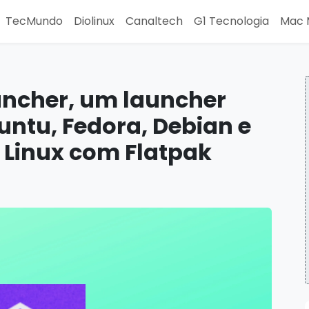
TecMundo
Diolinux
Canaltech
G1 Tecnologia
Mac 
uncher, um launcher
untu, Fedora, Debian e
s Linux com Flatpak