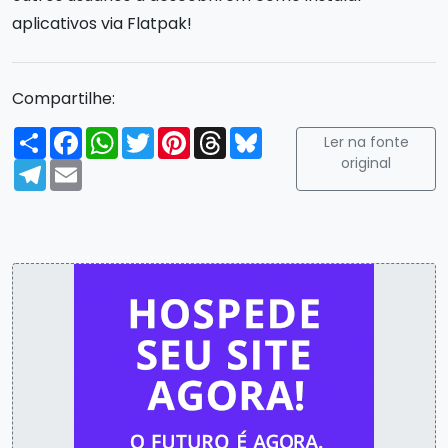
aplicativos via Flatpak!
Compartilhe:
Compartilhar
Facebook
WhatsApp
Twitter
Pinterest
Threads
Bluesky
Ler na fonte
original
Telegram
Email