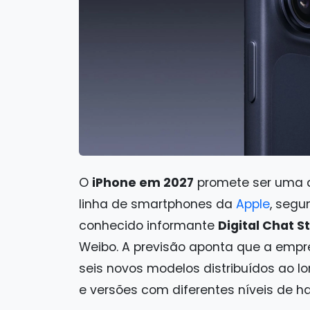
O
iPhone em 2027
promete ser uma d
linha de smartphones da
Apple
, segu
conhecido informante
Digital Chat S
Weibo. A previsão aponta que a emp
seis novos modelos distribuídos ao l
e versões com diferentes níveis de h