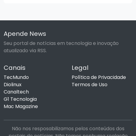
Apende News
Seu portal de notícias em tecnologia e inovação
atualizado via RSS.
Canais
Legal
TecMundo
Política de Privacidade
Diolinux
Termos de Uso
Canaltech
G1 Tecnologia
Mac Magazine
Não nos resposabilizamos pelos conteúdos dos
portais de notícias. Não temos nenhuma realação