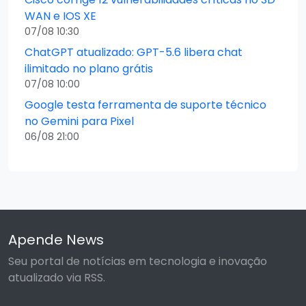
WAN e IOS XE
07/08 10:30
ChatGPT atualizado: GPT-5.6 libera chat
ilimitado no plano grátis
07/08 10:00
Google testa ferramenta de suporte técnico
no Gemini para Pixel
06/08 21:00
Apende News
Seu portal de notícias em tecnologia e inovação
atualizado via RSS.