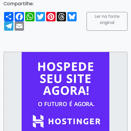
Compartilhe:
Compartilhar
Facebook
WhatsApp
Twitter
Pinterest
Threads
Bluesky
Ler na fonte
original
Telegram
Email