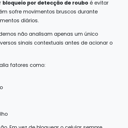
r
bloqueio por detecção de roubo
é evitar
ambém sofre movimentos bruscos durante
amentos diários.
odernos não analisam apenas um único
ersos sinais contextuais antes de acionar o
ia fatores como:
ão
lho
ão. Em vez de bloquear o celular sempre