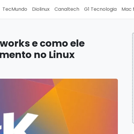
TecMundo
Diolinux
Canaltech
G1 Tecnologia
Mac 
eworks e como ele
imento no Linux