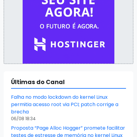
Últimas do Canal
Falha no modo lockdown do kernel Linux
permitia acesso root via PCI; patch corrige a
brecha
06/08 18:34
Proposta “Page Alloc Hogger” promete facilitar
testes de estresse de memória no kernel Linux