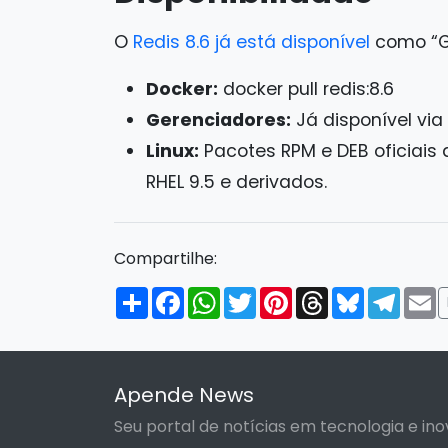
O
Redis 8.6 já está disponível
como “Ge
Docker:
docker pull redis:8.6
Gerenciadores:
Já disponível vi
Linux:
Pacotes RPM e DEB oficiais 
RHEL 9.5 e derivados.
Compartilhe:
Compartilhar
Facebook
WhatsApp
Twitter
Pinterest
Threads
Bluesky
Tele
E
Apende News
Seu portal de notícias em tecnologia e ino