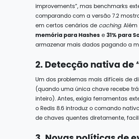
improvements”, mas benchmarks exter
comparando com a versão 7.2 mostra
em certos cenários de
caching
. Além
memória para Hashes
e
31% para S
armazenar mais dados pagando a mes
2. Detecção nativa de 
Um dos problemas mais difíceis de d
(quando uma única chave recebe trá
inteiro). Antes, exigia ferramentas e
o Redis 8.6 introduz o comando nativ
de chaves quentes diretamente, facil
3. Novas políticas de 