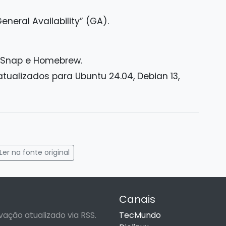
neral Availability” (GA).
a Snap e Homebrew.
atualizados para Ubuntu 24.04, Debian 13,
gram
mail
Ler na fonte original
Canais
vação atualizado via RSS.
TecMundo