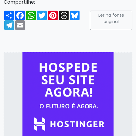
Compartilhe:
Compartilhar
Facebook
WhatsApp
Twitter
Pinterest
Threads
Bluesky
Ler na fonte
original
Telegram
Email