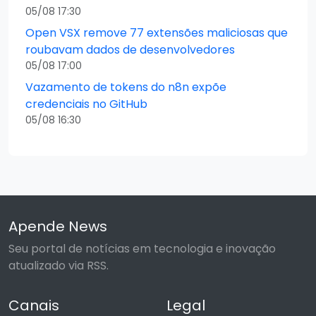
05/08 17:30
Open VSX remove 77 extensões maliciosas que
roubavam dados de desenvolvedores
05/08 17:00
Vazamento de tokens do n8n expõe
credenciais no GitHub
05/08 16:30
Apende News
Seu portal de notícias em tecnologia e inovação
atualizado via RSS.
Canais
Legal