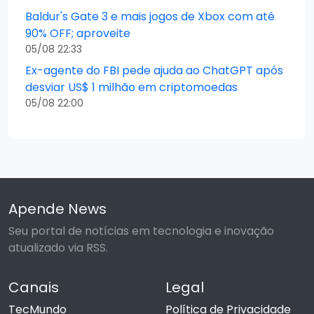
Baldur's Gate 3 e mais jogos de Xbox com até
90% OFF; aproveite
05/08 22:33
Ex-agente do FBI pede ajuda ao ChatGPT após
desviar US$ 1 milhão em criptomoedas
05/08 22:00
Apende News
Seu portal de notícias em tecnologia e inovação
atualizado via RSS.
Canais
Legal
TecMundo
Política de Privacidade