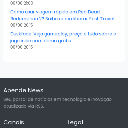
08/08 21:00
Como usar viagem rápida em Red Dead
Redemption 2? Saiba como liberar Fast Travel
08/08 20:15
Duskfade: Veja gameplay, preço e tudo sobre o
jogo indie com demo grátis
08/08 20:15
Apende News
Seu portal de notícias em tecnologia e inovação
atualizado via RSS.
Canais
Legal