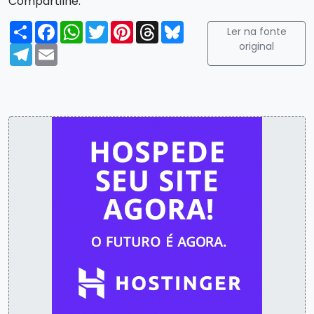
Compartilhe:
Compartilhar
Facebook
WhatsApp
Twitter
Pinterest
Threads
Bluesky
Ler na fonte
original
Telegram
Email