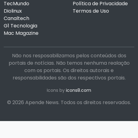
TecMundo
Política de Privacidade
Diolinux
Termos de Uso
Canaltech
G1 Tecnologia
Mac Magazine
Não nos resposabilizamos pelos conteúdos dos
portais de notícias. Não temos nenhuma realação
com os portais. Os direitos autorais e
responsabilidades são dos respectivos portais.
Icons by
icons8.com
© 2026 Apende News. Todos os direitos reservados.