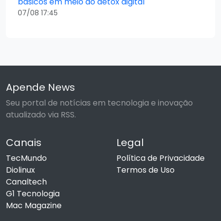
básicos em meio ao detox digital
07/08 17:45
Apende News
Seu portal de notícias em tecnologia e inovação
atualizado via RSS.
Canais
Legal
TecMundo
Política de Privacidade
Diolinux
Termos de Uso
Canaltech
G1 Tecnologia
Mac Magazine