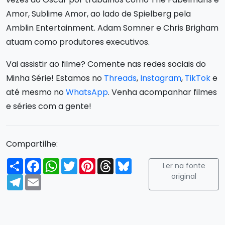
Amor, Sublime Amor, ao lado de Spielberg pela
Amblin Entertainment. Adam Somner e Chris Brigham
atuam como produtores executivos.
Vai assistir ao filme? Comente nas redes sociais do
Minha Série! Estamos no
Threads
,
Instagram
,
TikTok
e
até mesmo no
WhatsApp
. Venha acompanhar filmes
e séries com a gente!
Compartilhe:
Compartilhar
Facebook
WhatsApp
Twitter
Pinterest
Threads
Bluesky
Ler na fonte
original
Telegram
Email