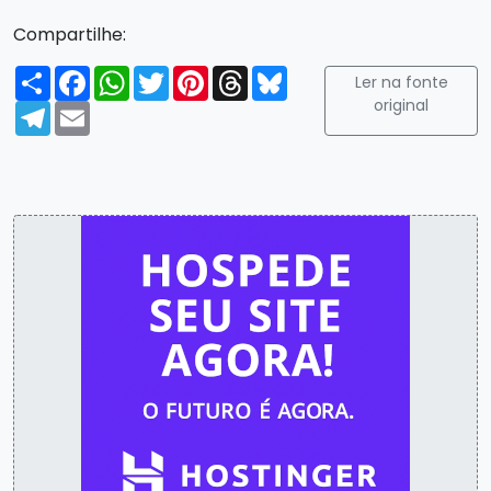
Compartilhe:
Compartilhar
Facebook
WhatsApp
Twitter
Pinterest
Threads
Bluesky
Ler na fonte
original
Telegram
Email