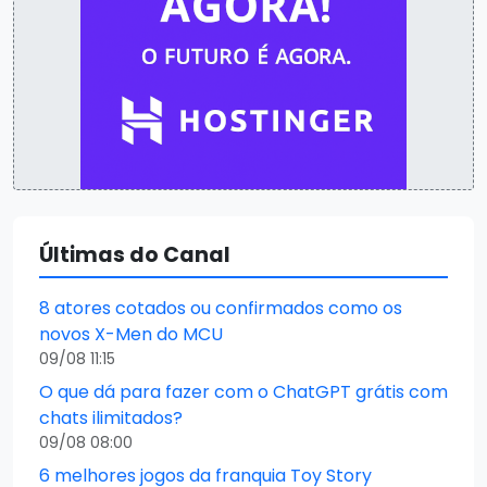
Últimas do Canal
8 atores cotados ou confirmados como os
novos X-Men do MCU
09/08 11:15
O que dá para fazer com o ChatGPT grátis com
chats ilimitados?
09/08 08:00
6 melhores jogos da franquia Toy Story