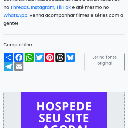
no
Threads
,
Instagram
,
TikTok
e até mesmo no
WhatsApp.
Venha acompanhar filmes e séries com a
gente!
Compartilhe:
Compartilhar
Facebook
WhatsApp
Twitter
Pinterest
Threads
Bluesky
Ler na fonte
original
Telegram
Email