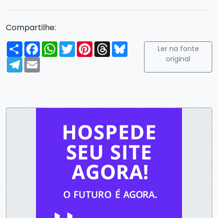
Compartilhe:
Compartilhar
Facebook
WhatsApp
Twitter
Pinterest
Threads
Bluesky
Ler na fonte
original
Telegram
Email