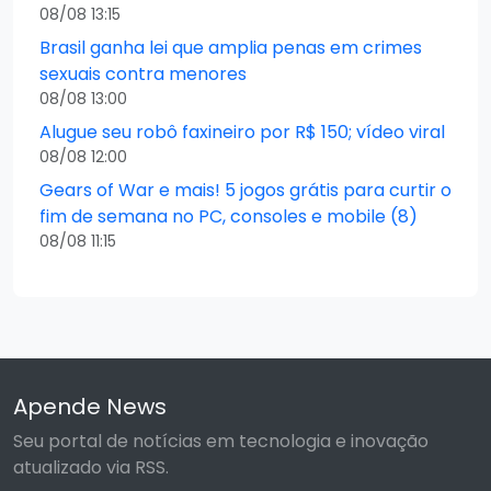
08/08 13:15
Brasil ganha lei que amplia penas em crimes
sexuais contra menores
08/08 13:00
Alugue seu robô faxineiro por R$ 150; vídeo viral
08/08 12:00
Gears of War e mais! 5 jogos grátis para curtir o
fim de semana no PC, consoles e mobile (8)
08/08 11:15
Apende News
Seu portal de notícias em tecnologia e inovação
atualizado via RSS.