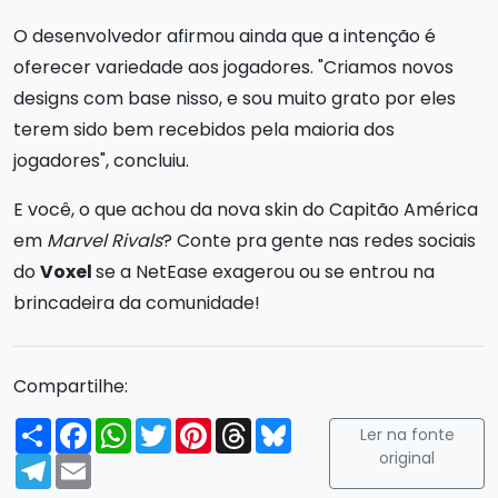
O desenvolvedor afirmou ainda que a intenção é
oferecer variedade aos jogadores. "Criamos novos
designs com base nisso, e sou muito grato por eles
terem sido bem recebidos pela maioria dos
jogadores", concluiu.
E você, o que achou da nova skin do Capitão América
em
Marvel Rivals
? Conte pra gente nas redes sociais
do
Voxel
se a NetEase exagerou ou se entrou na
brincadeira da comunidade!
Compartilhe:
Compartilhar
Facebook
WhatsApp
Twitter
Pinterest
Threads
Bluesky
Ler na fonte
original
Telegram
Email