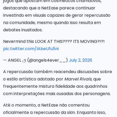
jogos que apostam em cosméticos chamativos,
destacando que a NetEase parece continuar
investindo em visuais capazes de gerar repercussão
na comunidade, mesmo quando isso resulta em
debates inusitados.
Nevermind this LOOK AT THIS???? ITS MOVING?!?!
pic.twitter.com/IAbeUfu5ni
— ANGEL ৻ꪆ (@angels4ever__)
July 2, 2026
A repercussão também reacendeu discussões sobre
o estilo artístico adotado por
Marvel Rivals
, que
frequentemente mistura fidelidade aos quadrinhos
com interpretações mais ousadas dos personagens.
Até o momento, a NetEase não comentou
oficialmente a repercussão da skin. Enquanto isso,