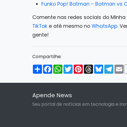
Funko Pop! Batman - Batman vs 
Comente nas redes sociais do Minha
TikTok
e até mesmo no
WhatsApp.
Ven
gente!
Compartilhe:
Compartilhar
Facebook
WhatsApp
Twitter
Pinterest
Threads
Bluesky
Tele
E
Apende News
Seu portal de notícias em tecnologia e ino