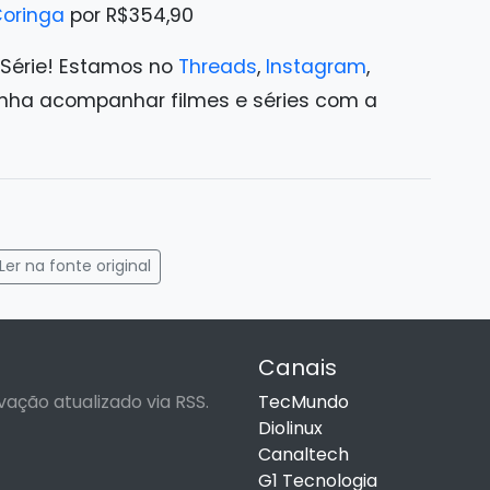
Coringa
por R$354,90
 Série! Estamos no
Threads
,
Instagram
,
ha acompanhar filmes e séries com a
gram
mail
Ler na fonte original
Canais
vação atualizado via RSS.
TecMundo
Diolinux
Canaltech
G1 Tecnologia