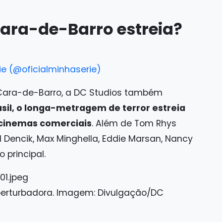
ara-de-Barro estreia?
e (@oficialminhaserie)
e Cara-de-Barro, a DC Studios também
sil, o longa-metragem de terror estreia
s cinemas comerciais
. Além de Tom Rhys
id Dencik, Max Minghella, Eddie Marsan, Nancy
 principal.
erturbadora. Imagem: Divulgação/DC