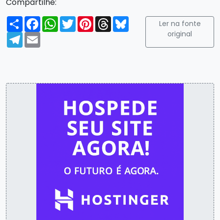
Compartilhe:
Compartilhar
Facebook
WhatsApp
Twitter
Pinterest
Threads
Bluesky
Ler na fonte
original
Telegram
Email