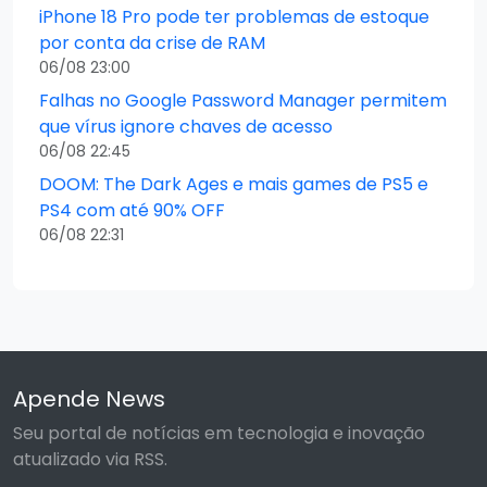
iPhone 18 Pro pode ter problemas de estoque
por conta da crise de RAM
06/08 23:00
Falhas no Google Password Manager permitem
que vírus ignore chaves de acesso
06/08 22:45
DOOM: The Dark Ages e mais games de PS5 e
PS4 com até 90% OFF
06/08 22:31
Apende News
Seu portal de notícias em tecnologia e inovação
atualizado via RSS.