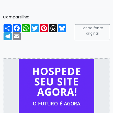
Compartilhe:
Compartilhar
Facebook
WhatsApp
Twitter
Pinterest
Threads
Bluesky
Ler na fonte
original
Telegram
Email