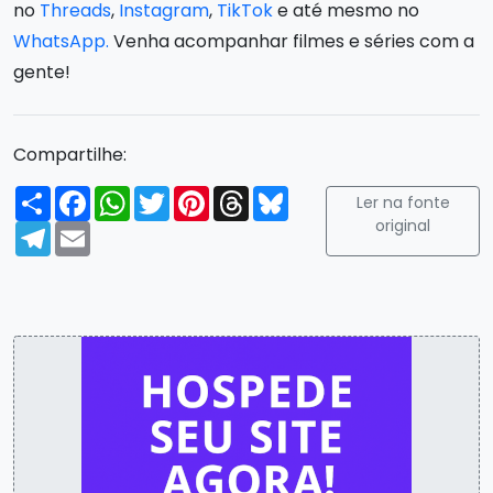
no
Threads
,
Instagram
,
TikTok
e até mesmo no
WhatsApp.
Venha acompanhar filmes e séries com a
gente!
Compartilhe:
Compartilhar
Facebook
WhatsApp
Twitter
Pinterest
Threads
Bluesky
Ler na fonte
original
Telegram
Email