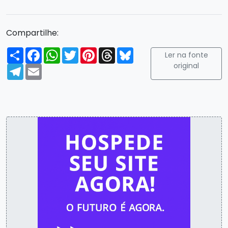
Compartilhe:
Compartilhar
Facebook
WhatsApp
Twitter
Pinterest
Threads
Bluesky
Ler na fonte
original
Telegram
Email