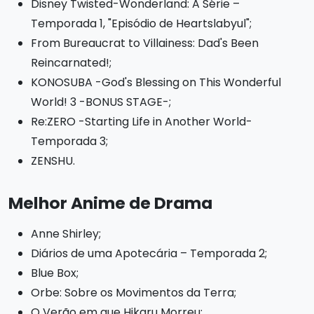
Disney Twisted-Wonderland: A Série –
Temporada 1, "Episódio de Heartslabyul";
From Bureaucrat to Villainess: Dad's Been
Reincarnated!;
KONOSUBA -God's Blessing on This Wonderful
World! 3 -BONUS STAGE-;
Re:ZERO -Starting Life in Another World-
Temporada 3;
ZENSHU.
Melhor Anime de Drama
Anne Shirley;
Diários de uma Apotecária – Temporada 2;
Blue Box;
Orbe: Sobre os Movimentos da Terra;
O Verão em que Hikaru Morreu;