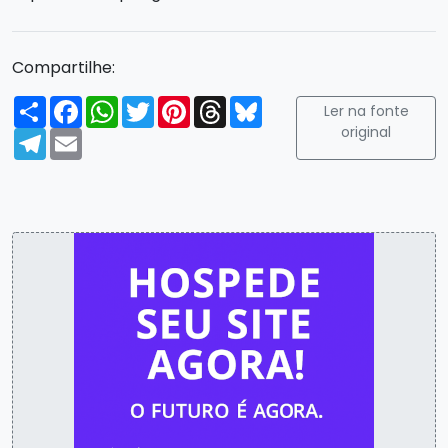
Compartilhe:
Compartilhar
Facebook
WhatsApp
Twitter
Pinterest
Threads
Bluesky
Ler na fonte
original
Telegram
Email