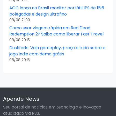
08/08 21:15
AOC lança no Brasil monitor portátil IPS de 15,6
polegadas e design ultrafino
08/08 21:00
Como usar viagem rápida em Red Dead
Redemption 2? Saiba como liberar Fast Travel
08/08 20:15
Duskfade: Veja gameplay, preço e tudo sobre o
jogo indie com demo grátis
08/08 20:15
Apende News
Seu portal de notícias em tecnologia e inovação
atualizado via RSS.