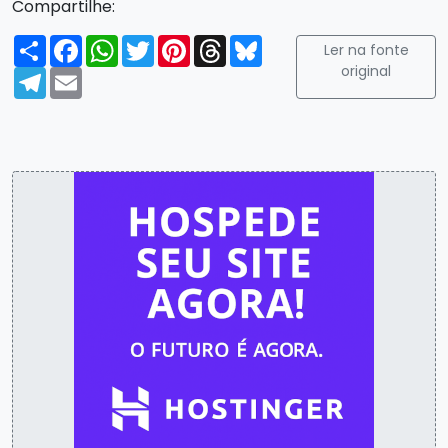
Compartilhe:
Compartilhar
Facebook
WhatsApp
Twitter
Pinterest
Threads
Bluesky
Ler na fonte
original
Telegram
Email