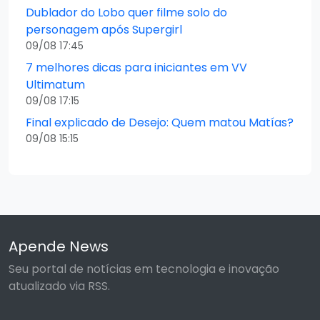
Dublador do Lobo quer filme solo do
personagem após Supergirl
09/08 17:45
7 melhores dicas para iniciantes em VV
Ultimatum
09/08 17:15
Final explicado de Desejo: Quem matou Matías?
09/08 15:15
Apende News
Seu portal de notícias em tecnologia e inovação
atualizado via RSS.