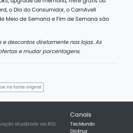
ks, upgrade de memória, frete grátis ou
erd, o Dia do Consumidor, o CarnAvell
 de Meio de Semana e Fim de Semana são
 e descontos diretamente nas lojas. As
ofertas e mudar porcentagens.
gram
mail
Ler na fonte original
Canais
vação atualizado via RSS.
TecMundo
Diolinux