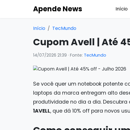
Apende News
Início
Início
TecMundo
Cupom Avell | Até 45
14/07/2026 21:39
· Fonte:
TecMundo
Se você quer um notebook potente c
laptops da marca entregam alto de
produtividade no dia a dia. Descubr
1AVELL
, que dá 10% off para novos u