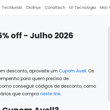
TecMundo
Diolinux
Canaltech
G1 Tecnologia
Mac 
% off - Julho 2026
om desconto, aproveite um
Cupom Avell
. Os
sempenho para quem precisa de
a como conseguir códigos de desconto, como
suários que compra
neste link
.