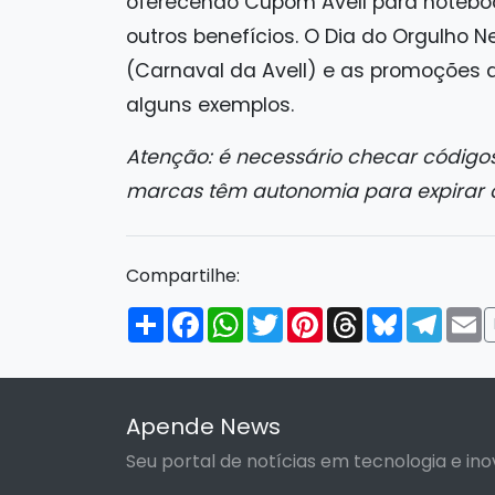
oferecendo Cupom Avell para noteboo
outros benefícios. O Dia do Orgulho N
(Carnaval da Avell) e as promoções
alguns exemplos.
Atenção: é necessário checar códigos
marcas têm autonomia para expirar 
Compartilhe:
Compartilhar
Facebook
WhatsApp
Twitter
Pinterest
Threads
Bluesky
Tele
E
Apende News
Seu portal de notícias em tecnologia e ino