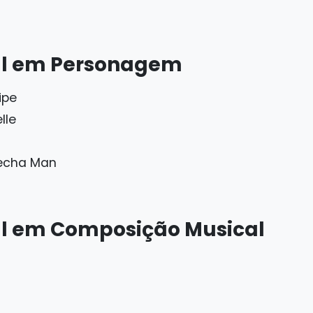
al em Personagem
ipe
lle
Mecha Man
al em Composição Musical