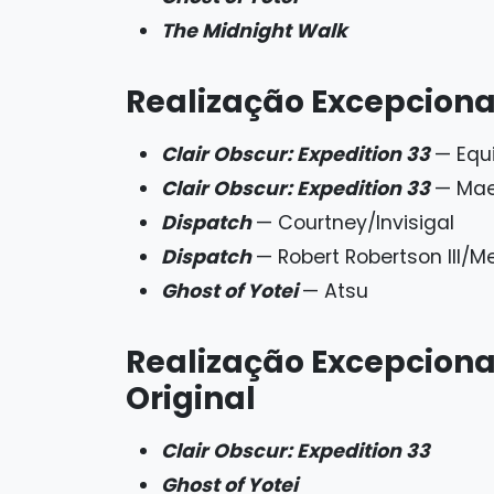
The Midnight Walk
Realização Excepcion
Clair Obscur: Expedition 33
— Equ
Clair Obscur: Expedition 33
— Mae
Dispatch
— Courtney/Invisigal
Dispatch
— Robert Robertson III/
Ghost of Yotei
— Atsu
Realização Excepcion
Original
Clair Obscur: Expedition 33
Ghost of Yotei