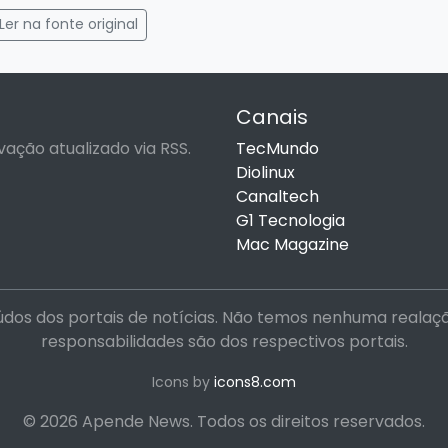
gram
mail
Ler na fonte original
Canais
vação atualizado via RSS.
TecMundo
Diolinux
Canaltech
G1 Tecnologia
Mac Magazine
dos dos portais de notícias. Não temos nenhuma realação 
responsabilidades são dos respectivos portais.
Icons by
icons8.com
© 2026 Apende News. Todos os direitos reservados.