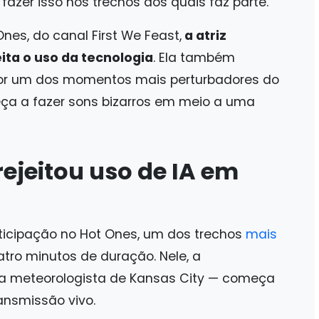
fazer isso nos trechos dos quais faz parte.
es, do canal First We Feast,
a atriz
eita o uso da tecnologia
. Ela também
 por um dos momentos mais perturbadores do
ça a fazer sons bizarros em meio a uma
rejeitou uso de IA em
rticipação no Hot Ones, um dos trechos
mais
tro minutos de duração. Nele, a
a meteorologista de Kansas City — começa
ansmissão vivo.