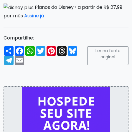
Planos do Disney+ a partir de R$ 27,99
por mês
Assine já
Compartilhe:
Compartilhar
Facebook
WhatsApp
Twitter
Pinterest
Threads
Bluesky
Ler na fonte
original
Telegram
Email