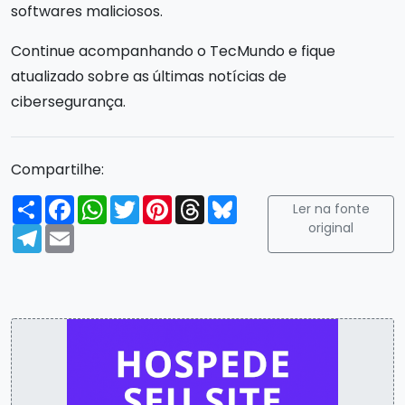
softwares maliciosos.
Continue acompanhando o TecMundo e fique
atualizado sobre as últimas notícias de
cibersegurança.
Compartilhe:
Compartilhar
Facebook
WhatsApp
Twitter
Pinterest
Threads
Bluesky
Ler na fonte
original
Telegram
Email