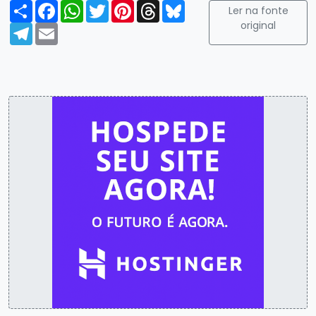
Compartilhar
Facebook
WhatsApp
Twitter
Pinterest
Threads
Bluesky
Ler na fonte
original
Telegram
Email