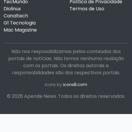
TecMundo
Política de Privacidade
Diolinux
Termos de Uso
Canaltech
G1 Tecnologia
Mac Magazine
Não nos resposabilizamos pelos conteúdos dos
portais de notícias. Não temos nenhuma realação
com os portais. Os direitos autorais e
responsabilidades são dos respectivos portais.
Icons by
icons8.com
© 2026 Apende News. Todos os direitos reservados.