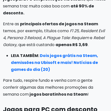
semana traz muita coisa boa com
até 90% de
desconto.
Entre as
principais ofertas de jogos na Steam
temos, por exemplo, títulos como
F1 25
,
Resident Evil
4
,
Persona 3 Reload
,
A Plague Tale: Requiem
e
Rebel
Galaxy,
que está custando
apenas R$ 3,69
.
LEIA TAMBÉM:
Dois jogos grátis na Steam,
demissões na Ubisoft e mais! Notícias de
games do dia (20)
Pare tudo, respire fundo e venha com a gente
conferir algumas das melhores promoções da
semana com
jogos baratinhos na Steam
!
Jogos para PC com desconto