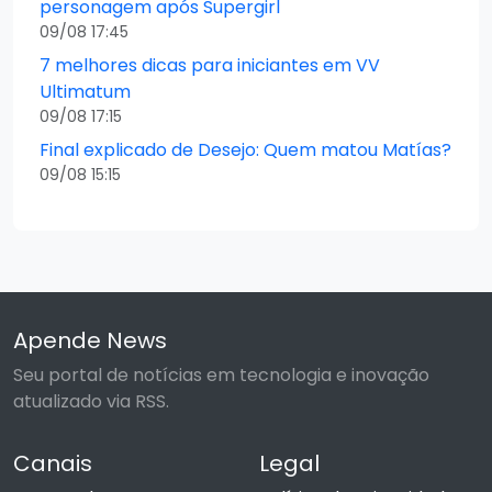
personagem após Supergirl
09/08 17:45
7 melhores dicas para iniciantes em VV
Ultimatum
09/08 17:15
Final explicado de Desejo: Quem matou Matías?
09/08 15:15
Apende News
Seu portal de notícias em tecnologia e inovação
atualizado via RSS.
Canais
Legal