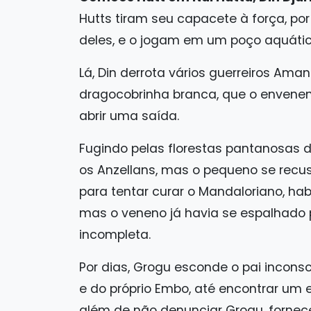
Hutts tiram seu capacete à força, por 
deles, e o jogam em um poço aquát
Lá, Din derrota vários guerreiros Am
dragocobrinha branca, que o envene
abrir uma saída.
Fugindo pelas florestas pantanosas d
os Anzellans, mas o pequeno se recu
para tentar curar o Mandaloriano, hab
mas o veneno já havia se espalhado 
incompleta.
Por dias, Grogu esconde o pai incons
e do próprio Embo, até encontrar um
além de não denunciar Grogu, fornec