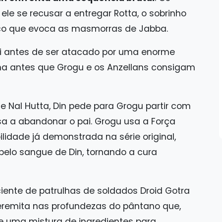
ele se recusar a entregar Rotta, o sobrinho
ico que evoca as masmorras de Jabba.
ani antes de ser atacado por uma enorme
na antes que Grogu e os Anzellans consigam
e Nal Hutta, Din pede para Grogu partir com
sa a abandonar o pai. Grogu usa a Força
ilidade já demonstrada na série original,
pelo sangue de Din, tornando a cura
ciente de patrulhas de soldados Droid Gotra
 eremita nas profundezas do pântano que,
e uma mistura de ingredientes para