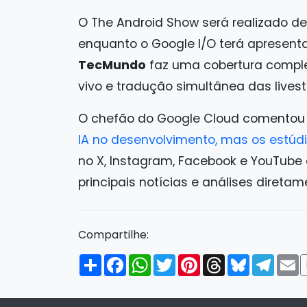
O The Android Show será realizado de
enquanto o Google I/O terá apresent
TecMundo
faz uma cobertura compl
vivo e tradução simultânea das lives
O chefão do Google Cloud comentou
IA no desenvolvimento, mas os estúd
no X, Instagram, Facebook e YouTube 
principais notícias e análises diretam
Compartilhe:
Compartilhar
Facebook
WhatsApp
Twitter
Pinterest
Threads
Bluesky
Tele
E