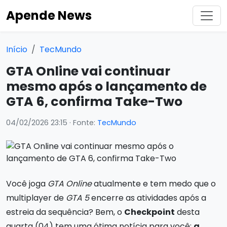
Apende News
Início
TecMundo
GTA Online vai continuar
mesmo após o lançamento de
GTA 6, confirma Take-Two
04/02/2026 23:15
· Fonte:
TecMundo
Você joga
GTA Online
atualmente e tem medo que o
multiplayer de
GTA 5
encerre as atividades após a
estreia da sequência? Bem, o
Checkpoint
desta
quarta (04) tem uma ótima notícia para você:
a