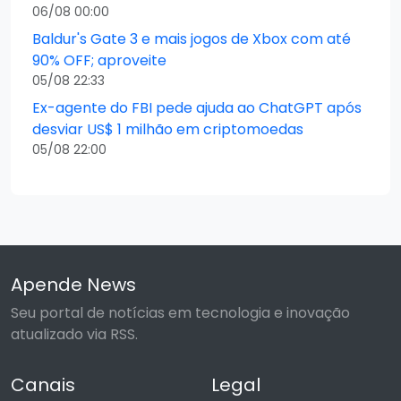
06/08 00:00
Baldur's Gate 3 e mais jogos de Xbox com até
90% OFF; aproveite
05/08 22:33
Ex-agente do FBI pede ajuda ao ChatGPT após
desviar US$ 1 milhão em criptomoedas
05/08 22:00
Apende News
Seu portal de notícias em tecnologia e inovação
atualizado via RSS.
Canais
Legal