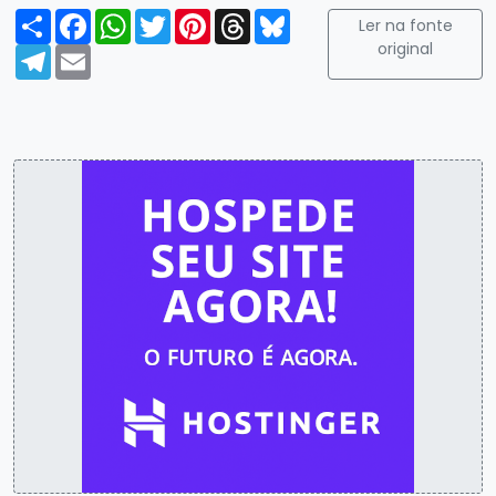
Compartilhar
Facebook
WhatsApp
Twitter
Pinterest
Threads
Bluesky
Ler na fonte
original
Telegram
Email