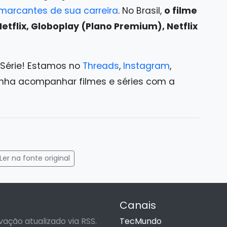
marcantes de sua carreira
. No Brasil,
o filme
etflix, Globoplay (Plano Premium), Netflix
 Série! Estamos no
Threads
,
Instagram
,
ha acompanhar filmes e séries com a
gram
mail
Ler na fonte original
Canais
vação atualizado via RSS.
TecMundo