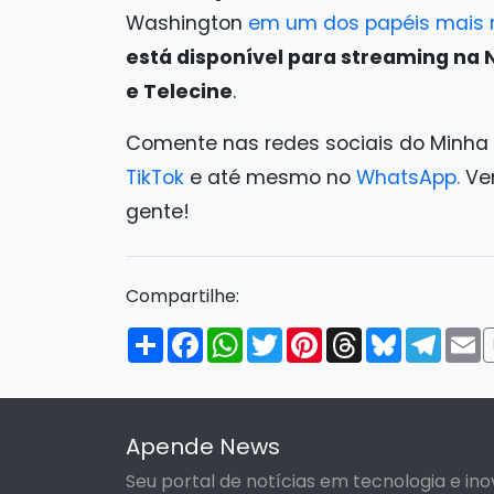
Washington
em um dos papéis mais 
está disponível para streaming na N
e Telecine
.
Comente nas redes sociais do Minha
TikTok
e até mesmo no
WhatsApp.
Ven
gente!
Compartilhe:
Compartilhar
Facebook
WhatsApp
Twitter
Pinterest
Threads
Bluesky
Tele
E
Apende News
Seu portal de notícias em tecnologia e ino