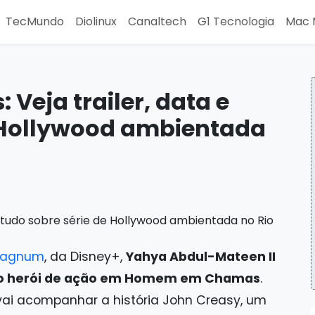
TecMundo
Diolinux
Canaltech
G1 Tecnologia
Mac 
eja trailer, data e
e Hollywood ambientada
 Magnum
, da Disney+,
Yahya Abdul-Mateen II
ovo herói de ação em Homem em Chamas
.
 vai acompanhar a história John Creasy, um