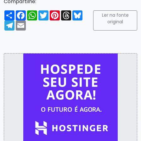
Compartilhe:
Compartilhar
Facebook
WhatsApp
Twitter
Pinterest
Threads
Bluesky
Ler na fonte
original
Telegram
Email