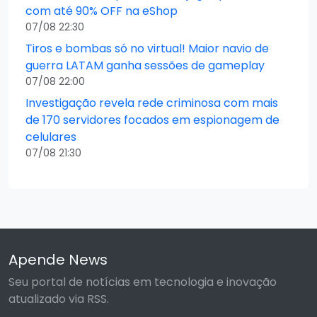
com até 90% OFF na eShop
07/08 22:30
Tiros e bombas só no virtual! Maior navio de
guerra LATAM ganha sessões de gameplay
07/08 22:00
Investigação revela rede criminosa com mais
de 170 servidores focados em espionagem de
celulares
07/08 21:30
Apende News
Seu portal de notícias em tecnologia e inovação
atualizado via RSS.