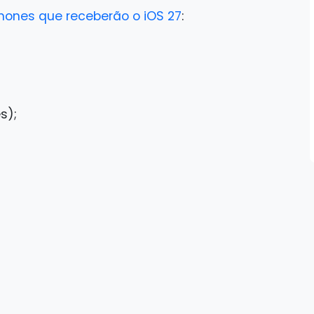
Phones que receberão o iOS 27
:
s);