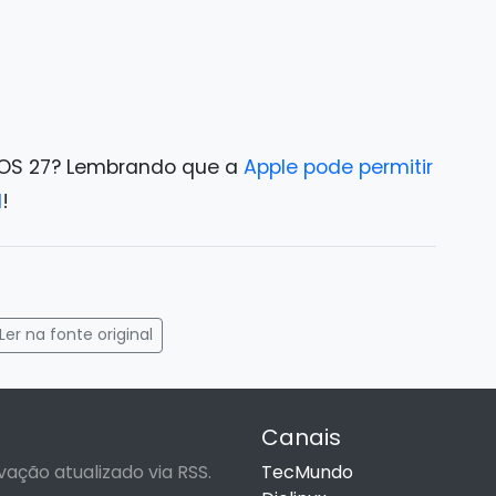
o iOS 27? Lembrando que a
Apple pode permitir
l
!
gram
mail
Ler na fonte original
Canais
vação atualizado via RSS.
TecMundo