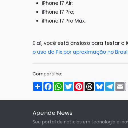
iPhone 17 Air;
iPhone 17 Pro;
iPhone 17 Pro Max.
E aí, você está ansioso para testar 
o uso do Pix por aproximação no Brasi
Compartilhe:
Compartilhar
Facebook
WhatsApp
Twitter
Pinterest
Threads
Bluesky
Tele
E
Apende News
Seu portal de notícias em tecnologia e ino