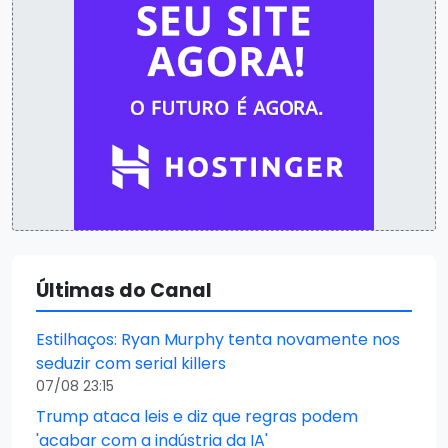
Últimas do Canal
Estilhaços: Ryan Murphy tenta novamente nos
seduzir com serial killers
07/08 23:15
Trump ataca leis e diz que regras podem
'acabar com a indústria da IA'