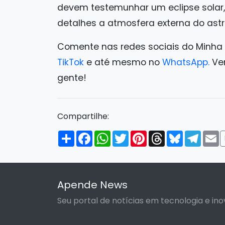
devem testemunhar um eclipse solar,
detalhes a atmosfera externa do astr
Comente nas redes sociais do Minha
TikTok
e até mesmo no
WhatsApp.
Ven
gente!
Compartilhe:
Compartilhar
Facebook
WhatsApp
Twitter
Pinterest
Threads
Bluesky
Tele
E
Apende News
Seu portal de notícias em tecnologia e ino