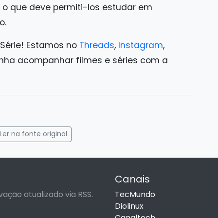
 o que deve permiti-los estudar em
o.
 Série! Estamos no
Threads
,
Instagram
,
ha acompanhar filmes e séries com a
gram
mail
Ler na fonte original
Canais
vação atualizado via RSS.
TecMundo
Diolinux
Canaltech