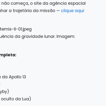
x não começa, o site da agência espacial
ar a trajetória da missão —
clique aqui
fluência da gravidade lunar. Imagem:
mpleta:
 da Apollo 13
o
lyby)
 oculto da Lua)